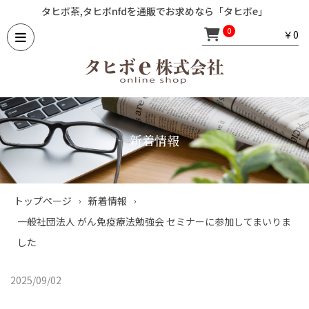
タヒボ茶,タヒボnfdを通販でお求めなら「タヒボe」
￥0
0
新着情報
トップページ
新着情報
›
›
一般社団法人 がん免疫療法勉強会 セミナーに参加してまいりま
した
2025/09/02